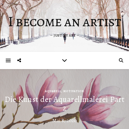
I become an artist
– just my art –
AQUARELL
,
MOTIVATION
Die Kunst der Aquarellmalerei Part
2
Mai 8, 2020